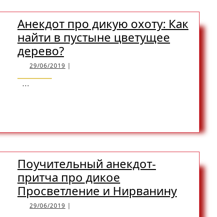
MORE
охоту
ходила
Анекдот про дикую охоту: Как
найти в пустыне цветущее
Анекдот
дерево?
про
29/06/2019
29/06/2019
|
дикую
...
охоту:
READ
READ MORE
Как
найти
в
MORE
пустыне
цветущее
Поучительный анекдот-
дерево?
притча про дикое
Поучи
Просветление и Нирванину
анекдо
29/06/2019
29/06/2019
|