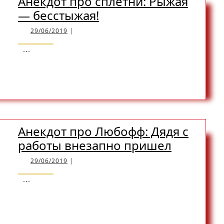
Анекдот про сплетни: Рыжая
Анекдот
— бесстыжая!
про
29/06/2019
29/06/2019
|
сплетни:
...
Рыжая
READ
READ MORE
—
бесстыжая!
MORE
Анекдот про Любофф: Дядя с
Анекдот
работы внезапно пришел
про
29/06/2019
29/06/2019
|
Любофф:
...
Дядя
READ
READ MORE
с
работы