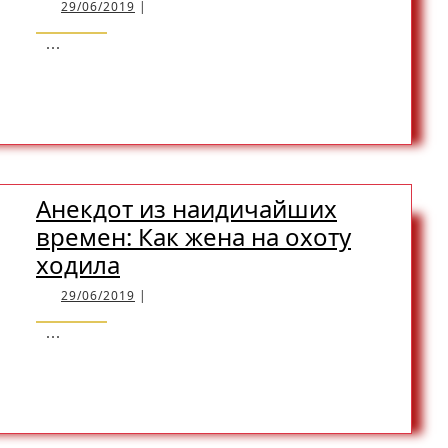
из
29/06/2019
29/06/2019
|
диких
...
времен:
READ
READ MORE
На
эхо
надейся,
MORE
но
и
Анекдот из наидичайших
сам
времен: Как жена на охоту
не
Анекдот
ходила
ЛОшай
из
29/06/2019
29/06/2019
|
наидичайших
...
времен:
READ
READ MORE
Как
жена
на