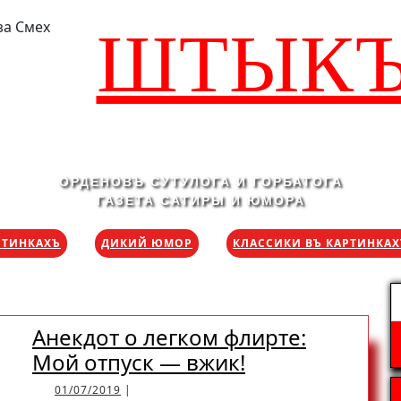
ШТЫК
ОРДЕНОВЪ СУТУЛОГА И ГОРБАТОГА
ГАЗЕТА САТИРЫ И ЮМОРА
РТИНКАХЪ
ДИКИЙ ЮМОР
КЛАССИКИ ВЪ КАРТИНКА
Н
Анекдот о легком флирте:
Анекдот
Мой отпуск — вжик!
о
01/07/2019
01/07/2019
|