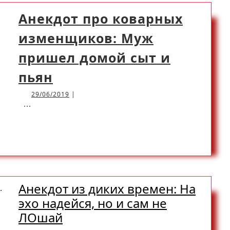
на
Анекдот про коварных
пятерки
изменщиков: Муж
пришел домой сыт и
Анекдот
пьян
про
29/06/2019
29/06/2019
|
коварных
...
изменщиков:
READ
READ MORE
Муж
пришел
MORE
домой
сыт
Анекдот из диких времен: На
и
эхо надейся, но и сам не
пьян
Анекдот
ЛОшай