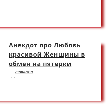
внезапн
MORE
пришел
Анекдот про Любовь
красивой Женщины в
Анекдот
обмен на пятерки
про
29/06/2019
29/06/2019
|
Любовь
...
красивой
READ
READ MORE
Женщины
в
MORE
обмен