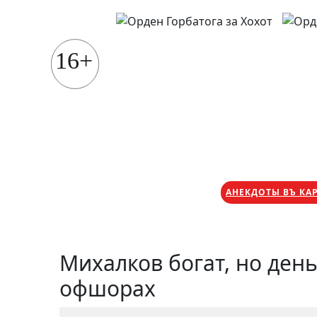
Перейти
к
содержимому
16+
АНЕКДОТЫ ВЪ КА
Михалков богат, но деньг
офшорах