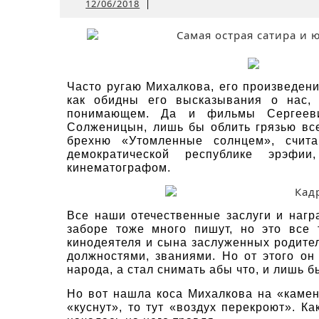
12/06/2018
12/06/2018
|
Часто ругаю Михалкова, его произведения
как обидны его высказывания о нас, 
понимающем. Да и фильмы Сергееви
Солженицын, лишь бы облить грязью все
брехню «Утомленные солнцем», счит
демократической республике эрэф
кинематографом.
Все наши отечественные заслуги и нагр
заборе тоже много пишут, но это все 
кинодеятеля и сына заслуженных родите
должностями, званиями. Но от этого он
народа, а стал снимать абы что, и лишь
Но вот нашла коса Михалкова на «камень
«куснут», то тут «воздух перекроют». Ка