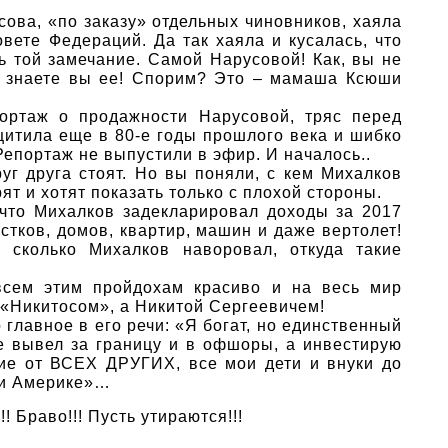
сова, «по заказу» отдельных чиновников, хаяла
вете Федераций. Да так хаяла и кусалась, что
 той замечание. Самой Нарусовой! Как, вы не
а знаете вы ее! Спорим? Это – мамаша Ксюши
портаж о продажности Нарусовой, тряс перед
щитила еще в 80-е годы прошлого века и шибко
Репортаж не выпустили в эфир. И началось..
руг друга стоят. Но вы поняли, с кем Михалков
ят и хотят показать только с плохой стороны.
 что Михалков задекларировал доходы за 2017
астков, домов, квартир, машин и даже вертолет!
сколько Михалков наворовал, откуда такие
всем этим пройдохам красиво и на весь мир
 «Никитосом», а Никитой Сергеевичем!
 главное в его речи: «Я богат, но единственный
не вывел за границу и в офшоры, а инвестирую
чие от ВСЕХ ДРУГИХ, все мои дети и внуки до
х и Америке»…
! Браво!!! Пусть утираются!!!