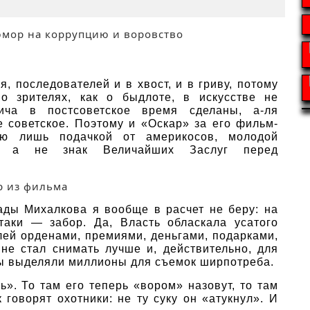
, последователей и в хвост, и в гриву, потому
о зрителях, как о быдлоте, в искусстве не
ча в постсоветское время сделаны, а-ля
 советское. Поэтому и «Оскар» за его фильм-
аю лишь подачкой от америкосов, молодой
ии, а не знак Величайших Заслуг перед
ады Михалкова я вообще в расчет не беру: на
таки — забор. Да, Власть обласкала усатого
лей орденами, премиями, деньгами, подарками,
 не стал снимать лучше и, действительно, для
 бы выделяли миллионы для съемок ширпотреба.
». То там его теперь «вором» назовут, то там
к говорят охотники: не ту суку он «атукнул». И