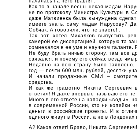
началась на него травля…
Как-то в начале весны некая мадам Нару
не по протоколу Министра Культуры в Со
даже Матвиенка была вынуждена сделать
имеете знать, саму мадам Нарусову? Д
Собчак. А говорили, что не знаете!..
Так вот, хотел Михалков выпустить ре
камерой ее диссертацией, которую та за
сомневался в ее уме и научном таланте. 
Не буду брать ничью сторону, там все д
связался, и почему его сейчас везде чмыр
Недавно на всю страну было заявлено,
год — почти 600 млн. рублей, десятки уч
И начали продажные СМИ – смотрите 
средства.
И как же грамотно Никита Сергеевич 
ответил! Я даже впервые называю его не
Много в его ответе на нападки «воды», но
в современной России, кто ни копейки 
деньги в российские проекты. И в отли
единого живут в России, а не в Лондона
А? Каков ответ! Браво, Никита Сергеевич!!